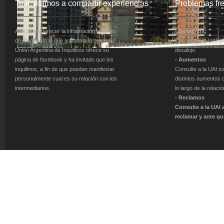
Te invitamos a compartir experiencias
Problemas fr
A fin de esclarecer la información y poner
- Desalojos:
de manifiesto lo que le pasa a la gente la
Consulte a la UAI an
Unión Argentina de Inquilinos ofrece su
desalojo.
página de facebook y ha invitado que los
- Aumentos
inquilinos, a fin de que puedan manifestar
Consulte a la UAI so
personalmente cual es su relación con los
distintos aumentos
intermediarios.
lo largo de la relaci
- Reclamos
Consulte a la UAI 
reclamar y ante qu