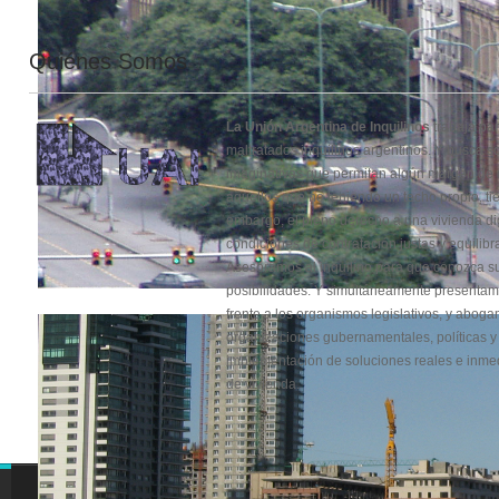
Quiénes Somos
La Unión Argentina de Inquilinos
trabaja par
maltratados inquilinos argentinos. Y busca s
imaginativas que permitan algún margen de
aquellos que no teniendo un techo propio, ti
embargo, el pleno derecho a una vivienda di
condiciones de contratación justas y equilibr
Asesoramos al inquilino para que conozca s
posibilidades. Y simultáneamente presentam
frente a los organismos legislativos, y aboga
organizaciones gubernamentales, políticas y 
implementación de soluciones reales e inme
de vivienda.